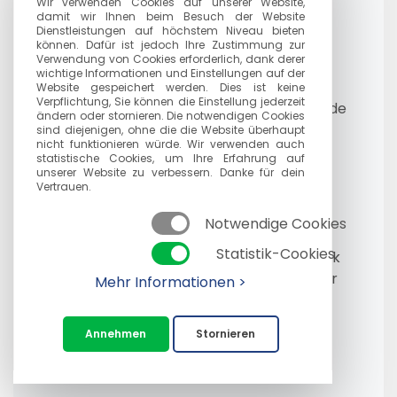
Wir verwenden Cookies auf unserer Website,
damit wir Ihnen beim Besuch der Website
• Die Finanzunterlagen von M.G.M. Logistik
Dienstleistungen auf höchstem Niveau bieten
GmbH werden regelmäßig überprüft und
können. Dafür ist jedoch Ihre Zustimmung zur
Verwendung von Cookies erforderlich, dank derer
kontrolliert, um die Richtigkeit und
wichtige Informationen und Einstellungen auf der
Vollständigkeit sowie die Einhaltung der
Website gespeichert werden. Dies ist keine
Verpflichtung, Sie können die Einstellung jederzeit
geltenden Vorschriften sicherzustellen. Jede
ändern oder stornieren. Die notwendigen Cookies
Abweichung wird umgehend festgestellt,
sind diejenigen, ohne die die Website überhaupt
nicht funktionieren würde. Wir verwenden auch
untersucht und korrigiert.
statistische Cookies, um Ihre Erfahrung auf
unserer Website zu verbessern. Danke für dein
Vertrauen.
Vertraulichkeit und Zugang zu
Finanzunterlagen:
Notwendige Cookies
Statistik-Cookies
• 3.1 Die Finanzunterlagen von M.G.M. Logistik
GmbH gelten als vertraulich und sollten vor
Mehr Informationen >
unbefugtem Zugriff geschützt werden. Die
Mitarbeiter haben nur insoweit Zugang zu
Annehmen
Stornieren
Finanzdaten, als dies für die Erfüllung ihrer
Aufgaben erforderlich ist.